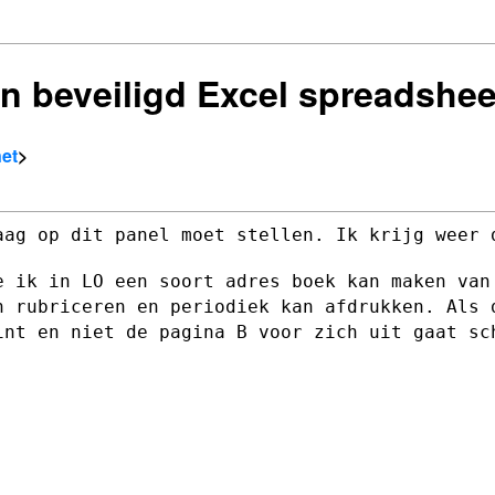
en beveiligd Excel spreadshee
net
>
aag op dit panel moet stellen. Ik krijg
weer 
e ik in LO een soort adres boek kan maken
van
an
rubriceren en periodiek kan afdrukken. Als
int en niet de pagina B voor zich
uit gaat sc