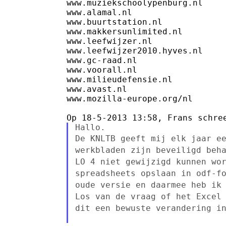
www.muziekschoolypenburg.nl

www.alamal.nl

www.buurtstation.nl

www.makkersunlimited.nl

www.leefwijzer.nl

www.leefwijzer2010.hyves.nl

www.gc-raad.nl

www.voorall.nl

www.milieudefensie.nl

www.avast.nl

www.mozilla-europe.org/nl

De KNLTB geeft mij elk jaar e
werkbladen zijn beveiligd beh
LO 4 niet gewijzigd kunnen
wo
spreadsheets opslaan in odf-f
oude
versie en daarmee heb ik
Los van de vraag of het Excel
dit een bewuste verandering i