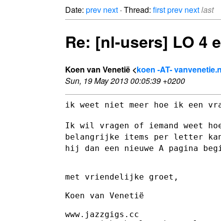
Date:
prev
next
· Thread:
first
prev
next
last
Re: [nl-users] LO 4 
Koen van Venetië <
koen -AT- vanvenetie.
Sun, 19 May 2013 00:05:39 +0200
ik weet niet meer hoe ik een vr
Ik wil vragen of iemand weet ho
belangrijke items per letter k
hij dan een nieuwe A pagina beg
met vriendelijke groet,

Koen van Venetië

www.jazzgigs.cc
