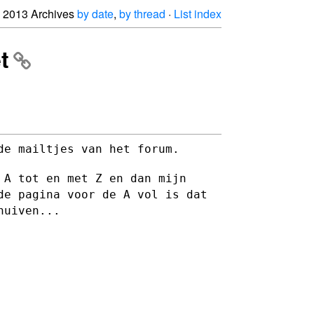
2013 Archives
by date
,
by thread
·
List index
t
de mailtjes van het forum.
 A tot en met Z en dan mijn
 de pagina voor de A vol is
dat
huiven...