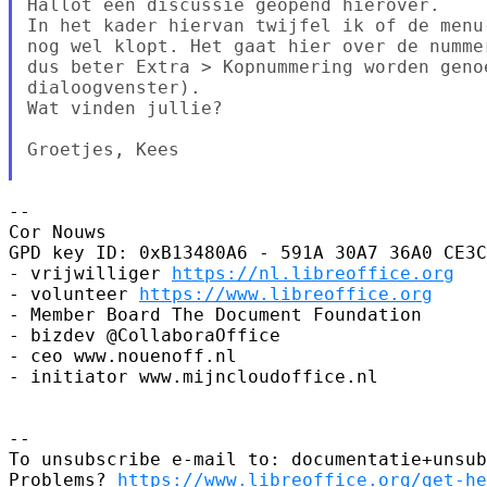
Hallot een discussie geopend hierover.

In het kader hiervan twijfel ik of de menu
nog wel klopt. Het gaat hier over de numme
dus beter Extra > Kopnummering worden genoe
dialoogvenster).

Wat vinden jullie?

Groetjes, Kees

--

Cor Nouws

GPD key ID: 0xB13480A6 - 591A 30A7 36A0 CE3C
- vrijwilliger 
https://nl.libreoffice.org
- volunteer 
https://www.libreoffice.org
- Member Board The Document Foundation

- bizdev @CollaboraOffice

- ceo www.nouenoff.nl

- initiator www.mijncloudoffice.nl

--

To unsubscribe e-mail to: documentatie+unsub
Problems? 
https://www.libreoffice.org/get-he