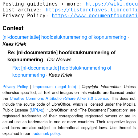
Posting guidelines + more: 
https://wiki.docu
List archive: 
https://listarchives.libreoffi
Privacy Policy: 
https://www.documentfoundati
Context
[nl-documentatie] hoofdstuknummering of kopnummering
·
Kees Kriek
Re: [nl-documentatie] hoofdstuknummering of
kopnummering
·
Cor Nouws
Re: [nl-documentatie] hoofdstuknummering of
kopnummering
·
Kees Kriek
Privacy Policy
|
Impressum (Legal Info)
|
: Unless
Copyright information
otherwise specified, all text and images on this website are licensed under
the
Creative Commons Attribution-Share Alike 3.0 License
. This does not
include the source code of LibreOffice, which is licensed under the Mozilla
Public License (
MPLv2
). "LibreOffice" and "The Document Foundation" are
registered trademarks of their corresponding registered owners or are in
actual use as trademarks in one or more countries. Their respective logos
and icons are also subject to international copyright laws. Use thereof is
explained in our
trademark policy
.