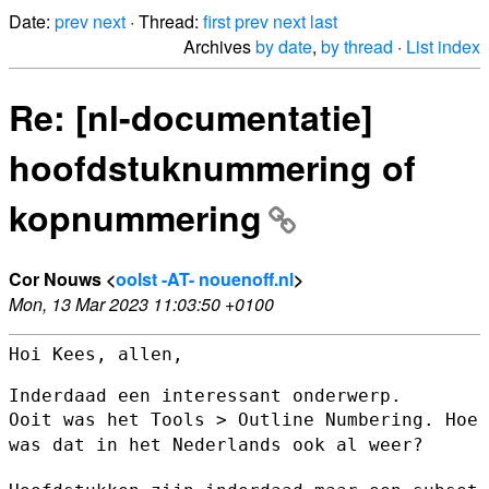
Date:
prev
next
· Thread:
first
prev
next
last
Archives
by date
,
by thread
·
List index
Re: [nl-documentatie]
hoofdstuknummering of
kopnummering
Cor Nouws <
oolst -AT- nouenoff.nl
>
Mon, 13 Mar 2023 11:03:50 +0100
Hoi Kees, allen,

Ooit was het Tools > Outline Numbering. Hoe
was dat in het Nederlands
ook al weer?