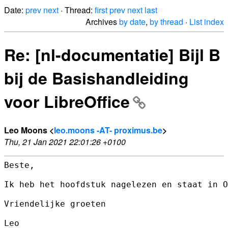
Date:
prev
next
· Thread:
first
prev
next
last
Archives
by date
,
by thread
·
List index
Re: [nl-documentatie] Bijl B
bij de Basishandleiding
voor LibreOffice
Leo Moons <
leo.moons -AT- proximus.be
>
Thu, 21 Jan 2021 22:01:26 +0100
Beste,

Ik heb het hoofdstuk nagelezen en staat in O
Vriendelijke groeten

Leo
