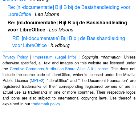
Re: [nl-documentatie] Bijl B bij de Basishandleiding voor
LibreOffice
·
Leo Moons
Re: [nl-documentatie] Bijl B bij de Basishandleiding
voor LibreOffice
·
Leo Moons
RE: [nl-documentatie] Bijl B bij de Basishandleiding
voor LibreOffice
·
h.vdburg
Privacy Policy
|
Impressum (Legal Info)
|
: Unless
Copyright information
otherwise specified, all text and images on this website are licensed under
the
Creative Commons Attribution-Share Alike 3.0 License
. This does not
include the source code of LibreOffice, which is licensed under the Mozilla
Public License (
MPLv2
). "LibreOffice" and "The Document Foundation" are
registered trademarks of their corresponding registered owners or are in
actual use as trademarks in one or more countries. Their respective logos
and icons are also subject to international copyright laws. Use thereof is
explained in our
trademark policy
.