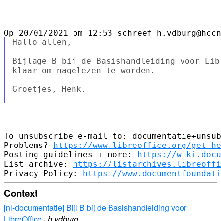
Hallo allen,

Bijlage B bij de Basishandleiding voor Lib
klaar om nagelezen te worden.

Groetjes, Henk.

--

To unsubscribe e-mail to: documentatie+unsub
Problems? 
https://www.libreoffice.org/get-he
Posting guidelines + more: 
https://wiki.docu
List archive: 
https://listarchives.libreoffi
Privacy Policy: 
https://www.documentfoundati
Context
[nl-documentatie] Bijl B bij de Basishandleiding voor
LibreOffice
·
h.vdburg