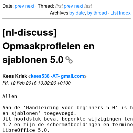
Date:
prev
next
· Thread:
first
prev
next
last
Archives
by date
,
by thread
·
List index
[nl-discuss]
Opmaakprofielen en
sjablonen 5.0
Kees Kriek <
kees538 -AT- gmail.com
>
Fri, 12 Feb 2016 10:32:26 +0100
Allen

Aan de 'Handleiding voor beginners 5.0' is h
en sjablonen' toegevoegd.

Dit hoofdstuk bevat beperkte wijzigingen ten
4.2 en zijn de schermafbeeldingen en termino
LibreOffice 5.0.
