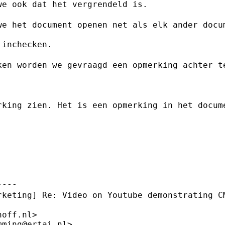
e ook dat het vergrendeld is.

we het document openen net als elk ander
docu
inchecken.

ken worden we gevraagd een opmerking
achter t
rking zien. Het is een opmerking in het
docum
rketing] Re: Video on Youtube
demonstrating C
off.nl>

ming@ertai.nl>
