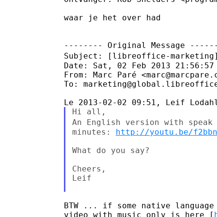
waar je het over had

Subject: [libreoffice-marketing
Date: Sat, 02 Feb 2013 21:56:57 
From: Marc Paré <marc@marcpare.c
To: marketing@global.libreoffice
An English version with speak
minutes: 
http://youtu.be/f2bb
What do you say?

Cheers,

Leif

BTW ... if some native language 
video with music only is here [