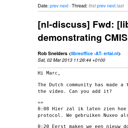
Date:
prev
next
· Thread:
first
prev
next
last
[nl-discuss] Fwd: [l
demonstrating CMIS 
Rob Snelders <
libreoffice -AT- ertai.nl
>
Sat, 02 Mar 2013 11:26:44 +0100
Hi Marc,

The Dutch community has made a 
the video. Can you add it?
0:08 Hier zal ik laten zien hoe
protocol. We gebruiken Nuxeo a
0:20 Eerst maken we een nieuw do