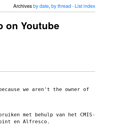
Archives
by date
,
by thread
·
List index
eo on Youtube
because we aren't the owner of
bruiken met behulp van het CMIS-
oint en Alfresco.