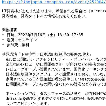
https://libojapan.connpass.com/event/252904/
LT発表枠がまだまだあります。希望される場合は ja-contact@
発表者名、発表タイトルの情報をお送りください。

開催概要

* 日時：2022年7月16日（土）13:30-17:35

* 場所：オンライン

* 参加費：無料

基調講演「下農淳司：日本語組版処理の要件の現状」

　W3Cには国際化・アクセシビリティー・プライバシーなどの
　全仕様のレビューや仕様開発グループ向けなどの参考文書を
　レビューグループが設置されています。国際化ワーキンググル
　日本語組版要件タスクフォースが設置されており、CSSなど
　参照されている日本語組版処理の要件(JLreq)の文書の策定
　仕様開発グループからの問い合わせへの対応などを行ってお
　本セッションでは、タスクフォースの活動や、現在検討中の
　Unicodeを基本とするデジタル時代の日本語組版処理の要件(
　ついてご紹介いたします。
