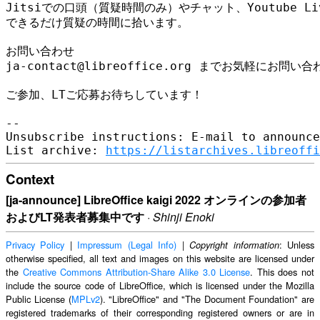
Jitsiでの口頭（質疑時間のみ）やチャット、Youtube L
できるだけ質疑の時間に拾います。

お問い合わせ

ja-contact@libreoffice.org までお気軽にお問い
ご参加、LTご応募お待ちしています！

-- 

Unsubscribe instructions: E-mail to announce
List archive: 
https://listarchives.libreoffi
Context
[ja-announce] LibreOffice kaigi 2022 オンラインの参加者
およびLT発表者募集中です
·
Shinji Enoki
Privacy Policy
|
Impressum (Legal Info)
|
: Unless
Copyright information
otherwise specified, all text and images on this website are licensed under
the
Creative Commons Attribution-Share Alike 3.0 License
. This does not
include the source code of LibreOffice, which is licensed under the Mozilla
Public License (
MPLv2
). "LibreOffice" and "The Document Foundation" are
registered trademarks of their corresponding registered owners or are in