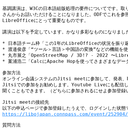
基調講演は、W3Cの日本語組版処理の要件についてです。取り
さんからお話いただけることになりました。ODFでこれを参照
LibreOfficeにとって重要なものです。

講演は以下を予定しています。かなり多彩なものになりました
* 日本語チーム枠「この1年のLibreOfficeの状況を振り返
* 渡邉俊彦「“ツール＞言語＞中国語の変換”などの機能を使
* 丸市展之「OpenStreetMap / 3D!? - 2022 〜L
* 案浦浩二「CalcにApache Hopを使ってさまざまなデ
参加方法

オンライン会議システムのJitsi meetに参加して、発表
Jitsiでの参加をお勧めします。Youtube Liveにも配
聞くこともできます。（どちらに参加されるにせよ参加登録い
Jitsi meetの接続先

https://libojapan.connpass.com/event/252904/
質問方法
