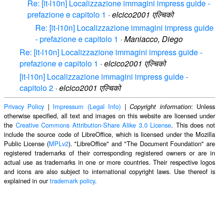
Re: [it-l10n] Localizzazione immagini impress guide -
prefazione e capitolo 1
·
elcico2001 एल्चिको
Re: [it-l10n] Localizzazione immagini impress guide
- prefazione e capitolo 1
·
Maniacco, Diego
Re: [it-l10n] Localizzazione immagini impress guide -
prefazione e capitolo 1
·
elcico2001 एल्चिको
[it-l10n] Localizzazione immagini impress guide -
capitolo 2
·
elcico2001 एल्चिको
Privacy Policy
|
Impressum (Legal Info)
|
: Unless
Copyright information
otherwise specified, all text and images on this website are licensed under
the
Creative Commons Attribution-Share Alike 3.0 License
. This does not
include the source code of LibreOffice, which is licensed under the Mozilla
Public License (
MPLv2
). "LibreOffice" and "The Document Foundation" are
registered trademarks of their corresponding registered owners or are in
actual use as trademarks in one or more countries. Their respective logos
and icons are also subject to international copyright laws. Use thereof is
explained in our
trademark policy
.