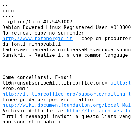
--

cico

----

Icq/Licq/Gaim #175451007

Debian Powered Linux Registered User #310800
http://www.retenergie.it
 - coop di produttor
da fonti rinnovabili

tad evaarthamaatra-nirbhaasaM svaruupa-shuun
Sanskrit - Realize it's the common language 
--

Come cancellarsi: E-mail 

l10n+unsubscribe@it.libreoffice.org<
mailto:l
http://it.libreoffice.org/supporto/mailing-l
http://wiki.documentfoundation.org/Local_Mai
Archivio della lista: 
http://listarchives.li
Tutti i messaggi inviati a questa lista veng
non sono eliminabili
