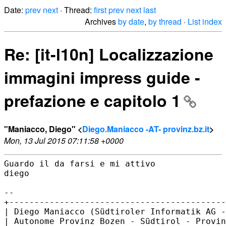
Date:
prev
next
· Thread:
first
prev
next
last
Archives
by date
,
by thread
·
List index
Re: [it-l10n] Localizzazione
immagini impress guide -
prefazione e capitolo 1
"Maniacco, Diego" <
Diego.Maniacco -AT- provinz.bz.it
>
Mon, 13 Jul 2015 07:11:58 +0000
Guardo il da farsi e mi attivo

diego

--

+-------------------------------------------
| Diego Maniacco (Südtiroler Informatik AG -
| Autonome Provinz Bozen - Südtirol - Provin