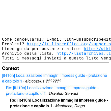
-- 

Come cancellarsi: E-mail l10n+unsubscribe@it
Problemi? 
http://it.libreoffice.org/supporto
Linee guida per postare + altro: 
http://wiki
Archivio della lista: 
http://listarchives.li
Context
[it-l10n] Localizzazione immagini impress guide - prefazione
e capitolo 1
·
elcico2001 ???????
Re: [it-l10n] Localizzazione immagini impress guide -
prefazione e capitolo 1
·
Osvaldo Gervasi
Re: [it-l10n] Localizzazione immagini impress guide -
prefazione e capitolo 1
·
Maniacco, Diego