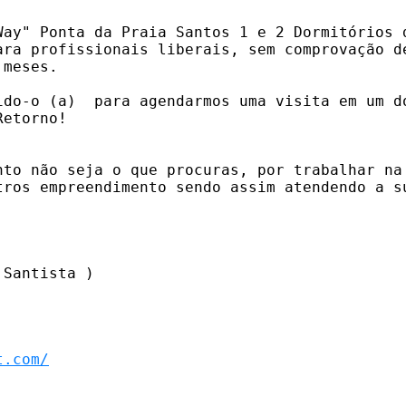
Way" Ponta da Praia Santos 1 e 2 Dormitórios d
ara profissionais liberais, sem comprovação de
meses.

ido-o (a)  para agendarmos uma visita em um do
etorno!

nto não seja o que procuras, por trabalhar na 
tros empreendimento sendo assim atendendo a su
Santista )

t.com/