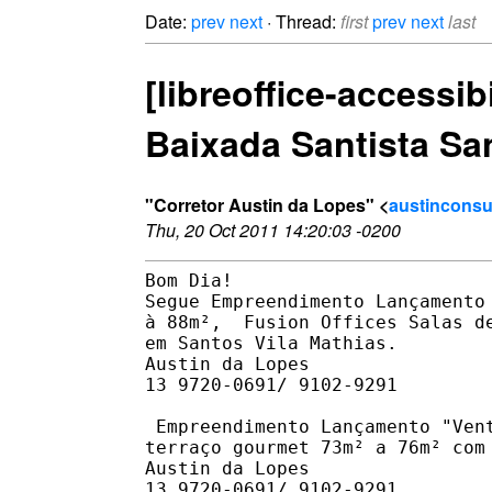
Date:
prev
next
· Thread:
first
prev
next
last
[libreoffice-accessi
Baixada Santista Sa
"Corretor Austin da Lopes" <
austinconsul
Thu, 20 Oct 2011 14:20:03 -0200
Bom Dia!

Segue Empreendimento Lançamento
à 88m²,  Fusion Offices Salas d
em Santos Vila Mathias.

Austin da Lopes

13 9720-0691/ 9102-9291

 Empreendimento Lançamento "Ven
terraço gourmet 73m² a 76m² com 
Austin da Lopes

13 9720-0691/ 9102-9291
