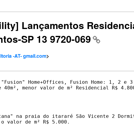
bility] Lançamentos Residenci
ntos-SP 13 9720-069
toria -AT- gmail.com
>
 "Fusion" Home+Offices, Fusion Home: 1, 2 e 3 
e 40m², menor valor de m² Residencial R$ 4.800
tana" na praia do itararé São Vicente 2 Dormit
o valor de m² R$ 5.000. 
