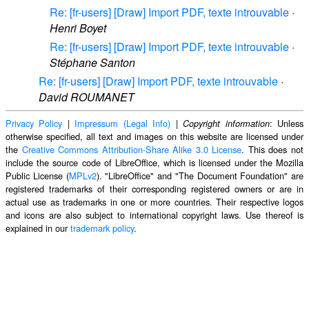
Re: [fr-users] [Draw] Import PDF, texte introuvable
·
Henri Boyet
Re: [fr-users] [Draw] Import PDF, texte introuvable
·
Stéphane Santon
Re: [fr-users] [Draw] Import PDF, texte introuvable
·
David ROUMANET
Privacy Policy
|
Impressum (Legal Info)
|
: Unless
Copyright information
otherwise specified, all text and images on this website are licensed under
the
Creative Commons Attribution-Share Alike 3.0 License
. This does not
include the source code of LibreOffice, which is licensed under the Mozilla
Public License (
MPLv2
). "LibreOffice" and "The Document Foundation" are
registered trademarks of their corresponding registered owners or are in
actual use as trademarks in one or more countries. Their respective logos
and icons are also subject to international copyright laws. Use thereof is
explained in our
trademark policy
.