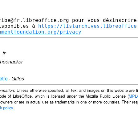
ibe@fr.libreoffice.org pour vous désinscrire

isponibles à 
https://listarchives.libreoffice
umentfoundation.org/privacy
_fr
choenacker
être
·
Gilles
: Unless otherwise specified, all text and images on this website are
ormation
ode of LibreOffice, which is licensed under the Mozilla Public License (
MPL
 owners or are in actual use as trademarks in one or more countries. Their resp
k policy
.