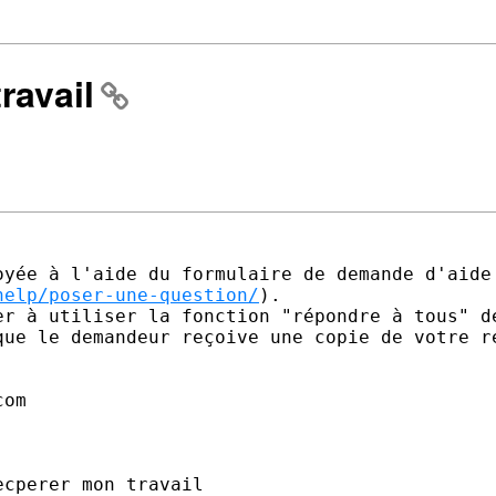
ravail
yée à l'aide du formulaire de demande d'aide 
help/poser-une-question/
).

er à utiliser la fonction "répondre à tous" de
que le demandeur reçoive une copie de votre ré
om 

cperer mon travail 
