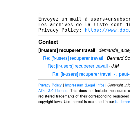
-- 

Envoyez un mail à users+unsubscr
Les archives de la liste sont d
Privacy Policy: 
https://www.doc
Context
[fr-users] recuperer travail
·
demande_aide
Re: [fr-users] recuperer travail
·
Bernard S
Re: [fr-users] recuperer travail
·
J.M
Re: [fr-users] recuperer travail -> peut-
Privacy Policy
|
Impressum (Legal Info)
|
Copyright inf
Alike 3.0 License
. This does not include the source c
registered trademarks of their corresponding registered
copyright laws. Use thereof is explained in our
trademar