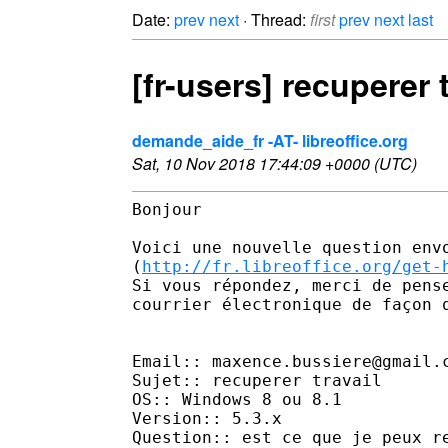
Date:
prev
next
· Thread:
first
prev
next
last
[fr-users] recuperer t
demande_aide_fr -AT- libreoffice.org
Sat, 10 Nov 2018 17:44:09 +0000 (UTC)
Bonjour 

Voici une nouvelle question envo
(
http://fr.libreoffice.org/get-
Si vous répondez, merci de pens
courrier électronique de façon 
Email:: maxence.bussiere@gmail.c
Sujet:: recuperer travail 

OS:: Windows 8 ou 8.1 

Version:: 5.3.x 

Question:: est ce que je peux re