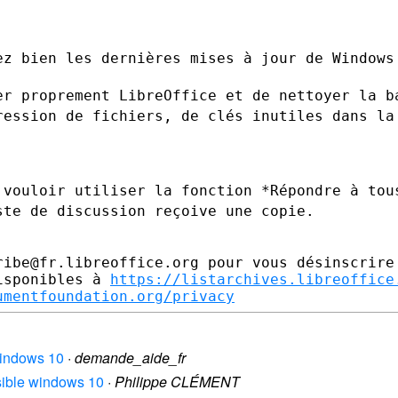
ez bien les dernières mises à jour de
Windows
er proprement LibreOffice et de nettoyer
la b
ression de fichiers, de clés inutiles dans la
 vouloir utiliser la fonction *Répondre à
tou
iste
de discussion reçoive une copie.
ibe@fr.libreoffice.org pour vous désinscrire

isponibles à 
https://listarchives.libreoffice
umentfoundation.org/privacy
 windows 10
·
demande_aide_fr
ossible windows 10
·
Philippe CLÉMENT