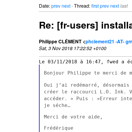
Date:
prev
next
· Thread:
first
prev
next
last
Re: [fr-users] instal
Philippe CLÉMENT <
phclement21 -AT- gm
Sat, 3 Nov 2018 17:22:52 +0100
Bonjour Philippe te merci de m
Oui j’ai redémarré, désormais
créer le raccourci L.O. Ink.
accéder. » Puis : »Erreur int
je
séche…
Merci de votre aide,

Frédérique
