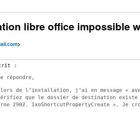
lation libre office impossible
ail.com
>
e répondre,

 lors de l’installation, j’ai en message
« av
Vérifiez que le dossier de destination exist
erne 2902.
IxoShortcutPropertyCreate ». Je cr