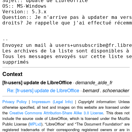
Sujet:: update de LibreOffice 

OS:: MS-Windows 

Version:: 5.3.x 

Question:: Je n'arrive pas à updater ma vers
droits? Je rappelle que j'ai effectué récemm
-- 

Envoyez un mail à users+unsubscribe@fr.libre
Les archives de la liste sont disponibles à 
Tous les messages envoyés sur cette liste se
Context
[fr-users] update de LibreOffice
·
demande_aide_fr
Re: [fr-users] update de LibreOffice
·
bernard . schoenacker
Privacy Policy
|
Impressum (Legal Info)
|
: Unless
Copyright information
otherwise specified, all text and images on this website are licensed under
the
Creative Commons Attribution-Share Alike 3.0 License
. This does not
include the source code of LibreOffice, which is licensed under the Mozilla
Public License (
MPLv2
). "LibreOffice" and "The Document Foundation" are
registered trademarks of their corresponding registered owners or are in