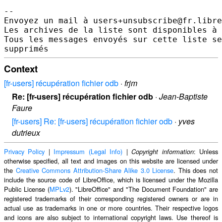
--

Envoyez un mail à users+unsubscribe@fr.libre
Les archives de la liste sont disponibles à 
Tous les messages envoyés sur cette liste se
Context
[fr-users] récupération fichier odb
·
frjm
Re: [fr-users] récupération fichier odb
·
Jean-Baptiste
Faure
[fr-users] Re: [fr-users] récupération fichier odb
·
yves
dutrieux
Privacy Policy
|
Impressum (Legal Info)
|
: Unless
Copyright information
otherwise specified, all text and images on this website are licensed under
the
Creative Commons Attribution-Share Alike 3.0 License
. This does not
include the source code of LibreOffice, which is licensed under the Mozilla
Public License (
MPLv2
). "LibreOffice" and "The Document Foundation" are
registered trademarks of their corresponding registered owners or are in
actual use as trademarks in one or more countries. Their respective logos
and icons are also subject to international copyright laws. Use thereof is