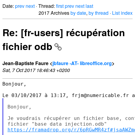
Date:
prev
next
· Thread:
first
prev
next
last
2017 Archives
by date
,
by thread
·
List index
Re: [fr-users] récupération
fichier odb
Jean-Baptiste Faure <
jbfaure -AT- libreoffice.org
>
Sat, 7 Oct 2017 18:46:43 +0200
Bonjour,

Bonjour,

Je voudrais récupérer un fichier base, con
https://framadrop.org/r/6pRGwMR4zf#jsaAWZm