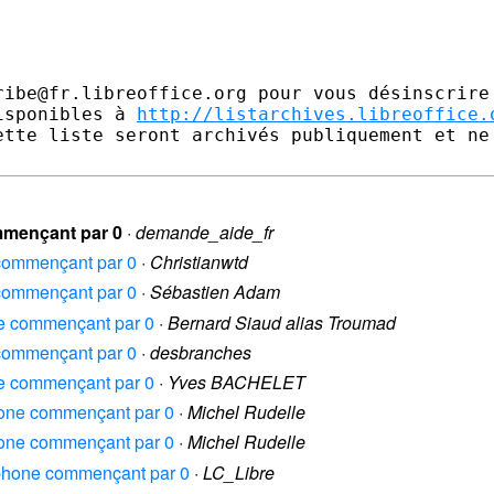
ibe@fr.libreoffice.org pour vous désinscrire

isponibles à 
http://listarchives.libreoffice.
ette liste seront archivés publiquement et ne 
ommençant par 0
·
demande_aide_fr
 commençant par 0
·
Christianwtd
 commençant par 0
·
Sébastien Adam
one commençant par 0
·
Bernard Siaud alias Troumad
 commençant par 0
·
desbranches
one commençant par 0
·
Yves BACHELET
phone commençant par 0
·
Michel Rudelle
phone commençant par 0
·
Michel Rudelle
léphone commençant par 0
·
LC_Libre