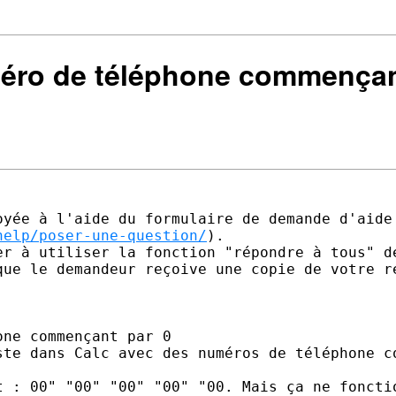
uméro de téléphone commençan
yée à l'aide du formulaire de demande d'aide 
help/poser-une-question/
).

er à utiliser la fonction "répondre à tous" de
que le demandeur reçoive une copie de votre ré
ne commençant par 0 

ste dans Calc avec des numéros de téléphone co
t : 00" "00" "00" "00" "00. Mais ça ne fonctio