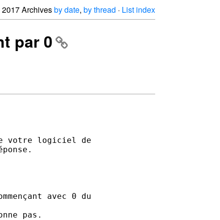
2017 Archives
by date
,
by thread
·
List index
t par 0


 votre logiciel de 

ponse.

mmençant avec 0 du 

nne pas.
