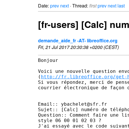
Date:
prev
next
· Thread:
first
prev
next
last
[fr-users] [Calc] n
demande_aide_fr -AT- libreoffice.org
Fri, 21 Jul 2017 20:30:38 +0200 (CEST)
Bonjour 

Voici une nouvelle question envo
(
http://fr.libreoffice.org/get-
Si vous répondez, merci de pens
courrier électronique de façon 
Email:: ybachelet@sfr.fr 

Sujet:: [Calc] numéro de télépho
Question:: Comment faire une li
style 06 00 01 02 03 ?

J'ai essayé avec le code suivan