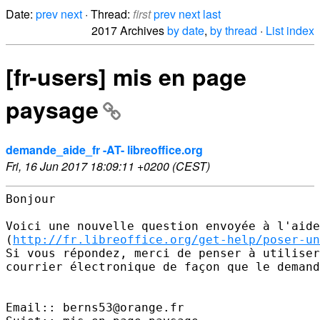
Date:
prev
next
· Thread:
first
prev
next
last
2017 Archives
by date
,
by thread
·
List index
[fr-users] mis en page
paysage
demande_aide_fr -AT- libreoffice.org
Fri, 16 Jun 2017 18:09:11 +0200 (CEST)
Bonjour 

Voici une nouvelle question envoyée à l'aide
(
http://fr.libreoffice.org/get-help/poser-un
Si vous répondez, merci de penser à utiliser
courrier électronique de façon que le demand
Email:: berns53@orange.fr 
