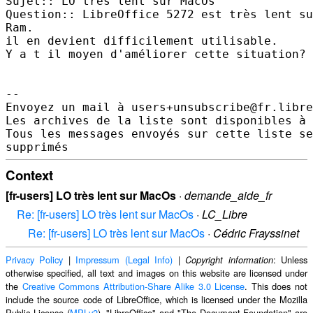
Sujet:: LO très lent sur MacOs 

Question:: LibreOffice 5272 est très lent su
Ram. 

il en devient difficilement utilisable.

Y a t il moyen d'améliorer cette situation? 

-- 

Envoyez un mail à users+unsubscribe@fr.libre
Les archives de la liste sont disponibles à 
Tous les messages envoyés sur cette liste se
Context
[fr-users] LO très lent sur MacOs
·
demande_aide_fr
Re: [fr-users] LO très lent sur MacOs
·
LC_Libre
Re: [fr-users] LO très lent sur MacOs
·
Cédric Frayssinet
Privacy Policy
|
Impressum (Legal Info)
|
: Unless
Copyright information
otherwise specified, all text and images on this website are licensed under
the
Creative Commons Attribution-Share Alike 3.0 License
. This does not
include the source code of LibreOffice, which is licensed under the Mozilla
Public License (
MPLv2
). "LibreOffice" and "The Document Foundation" are