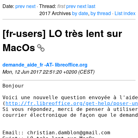
Date:
prev
next
· Thread:
first
prev
next
last
2017 Archives
by date
,
by thread
·
List index
[fr-users] LO très lent sur
MacOs
demande_aide_fr -AT- libreoffice.org
Mon, 12 Jun 2017 22:51:20 +0200 (CEST)
Bonjour 

Voici une nouvelle question envoyée à l'aide
(
http://fr.libreoffice.org/get-help/poser-un
Si vous répondez, merci de penser à utiliser
courrier électronique de façon que le demand
Email:: christian.damblon@gmail.com 
