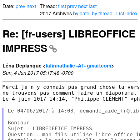
Date:
prev
next
· Thread:
first
prev
next
last
2017 Archives
by date
,
by thread
·
List index
Re: [fr-users] LIBREOFFICE
IMPRESS
Léna Deplanque <
tafinnathalie -AT- gmail.com
>
Sun, 4 Jun 2017 05:17:48 -0700
Merci je n y connais pas grand chose la vers
ne trouvons pas comment faire un diaporama. 
Le 4 juin 2017 14:14, "Philippe CLÉMENT" <ph
Le 04/06/2017 à 14:08, demande_aide_fr@lib
Bonjour

Sujet:: LIBREOFFICE IMPRESS

Question:: mon fils utilise libre office i