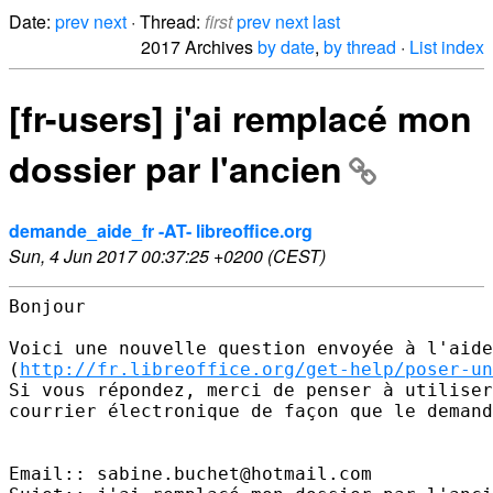
Date:
prev
next
· Thread:
first
prev
next
last
2017 Archives
by date
,
by thread
·
List index
[fr-users] j'ai remplacé mon
dossier par l'ancien
demande_aide_fr -AT- libreoffice.org
Sun, 4 Jun 2017 00:37:25 +0200 (CEST)
Bonjour 

Voici une nouvelle question envoyée à l'aide
(
http://fr.libreoffice.org/get-help/poser-un
Si vous répondez, merci de penser à utiliser
courrier électronique de façon que le demand
Email:: sabine.buchet@hotmail.com 
