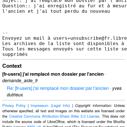
Sujet:: j'ai remplacé mon dossier par l'anci
Question:: j'ai enregistré au fur et à mesur
l'ancien et j'ai tout perdu du nouveau

-- 

Envoyez un mail à users+unsubscribe@fr.libre
Les archives de la liste sont disponibles à 
Tous les messages envoyés sur cette liste se
Context
[fr-users] j'ai remplacé mon dossier par l'ancien
·
demande_aide_fr
Re: [fr-users] j'ai remplacé mon dossier par l'ancien
·
yves
dutrieux
Privacy Policy
|
Impressum (Legal Info)
|
: Unless
Copyright information
otherwise specified, all text and images on this website are licensed under
the
Creative Commons Attribution-Share Alike 3.0 License
. This does not
include the source code of LibreOffice, which is licensed under the Mozilla
Public License (
MPLv2
). "LibreOffice" and "The Document Foundation" are