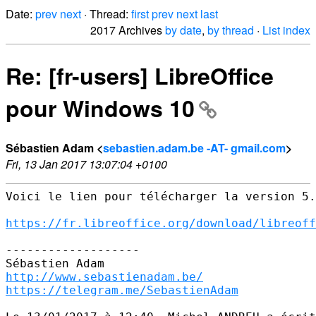
Date:
prev
next
· Thread:
first
prev
next
last
2017 Archives
by date
,
by thread
·
List index
Re: [fr-users] LibreOffice
pour Windows 10
Sébastien Adam <
sebastien.adam.be -AT- gmail.com
>
Fri, 13 Jan 2017 13:07:04 +0100
Voici le lien pour télécharger la version 5.
https://fr.libreoffice.org/download/libreoff
-------------------

http://www.sebastienadam.be/
https://telegram.me/SebastienAdam