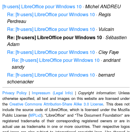
[fr-users] LibreOffice pour Windows 10
·
Michel ANDREU
Re: [fr-users] LibreOffice pour Windows 10
·
Regis
Perdreau
Re: [fr-users] LibreOffice pour Windows 10
·
Vulcain
Re: [fr-users] LibreOffice pour Windows 10
·
Sébastien
Adam
Re: [fr-users] LibreOffice pour Windows 10
·
Cley Faye
Re: [fr-users] LibreOffice pour Windows 10
·
andriant
sandy
Re: [fr-users] LibreOffice pour Windows 10
·
bernard
schoenacker
Privacy Policy
|
Impressum (Legal Info)
|
: Unless
Copyright information
otherwise specified, all text and images on this website are licensed under
the
Creative Commons Attribution-Share Alike 3.0 License
. This does not
include the source code of LibreOffice, which is licensed under the Mozilla
Public License (
MPLv2
). "LibreOffice" and "The Document Foundation" are
registered trademarks of their corresponding registered owners or are in
actual use as trademarks in one or more countries. Their respective logos
and icons are also subject to international copyright laws. Use thereof is