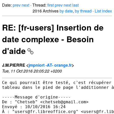
Date:
prev
next
· Thread:
first
prev
next
last
2016 Archives
by date
,
by thread
·
List index
RE: [fr-users] Insertion de
date complexe - Besoin
d'aide
J.M.PIERRE <
jmpniort -AT- orange.fr
>
Tue, 11 Oct 2016 20:05:22 +0200
Ce qui pourrait être testé, c'est récupérer 
tableau dans le pied de page l'additionner à
-----Message d'origine-----

De : "Chetseb" <chetseb@gmail.com>

Envoyé : ‎10/‎10/‎2016 16:24

À : "users@fr.libreoffice.org" <users@fr.lib