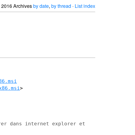
2016 Archives
by date
,
by thread
·
List index
86.msi
x86.msi
>
rer dans internet explorer et