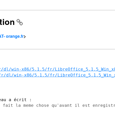
ation
AT- orange.fr
>


r/dl/win-x86/5.1.5/fr/LibreOffice_5.1.5_Win_x
fr/dl/win-x86/5.1.5/fr/LibreOffice_5.1.5_Win_
e fait la meme chose qu'avant il est
enregist