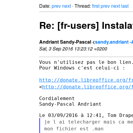
Date:
prev
next
· Thread:
first
prev
next
last
Re: [fr-users] Instal
Andriant Sandy-Pascal <
sandy.andriant -
Sat, 3 Sep 2016 13:23:12 +0200
Vous n'utilisez pas le bon lien.
Pour Windows c'est celui-ci :

http://donate.libreoffice.org/f
<
http://donate.libreoffice.org/
Cordialement

Sandy-Pascal Andriant

je l ai telecharger mais ca m
mon fichier est .man