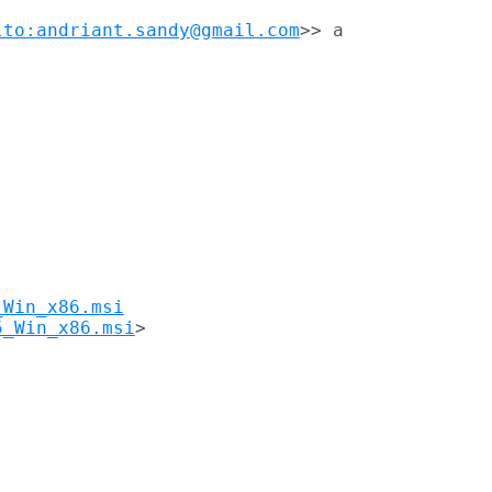
lto:andriant.sandy@gmail.com
>> a
_Win_x86.msi
5_Win_x86.msi
>
