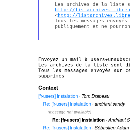
    Les archives de la liste s
http://listarchives.libre
    <
http://listarchives.libr
    Tous les messages envoyés 
    publiquement et ne pourron
--

Envoyez un mail à users+unsubsc
Les archives de la liste sont d
Tous les messages envoyés sur c
Context
[fr-users] Instalation
·
Tom Drapeau
Re: [fr-users] Instalation
·
andriant sandy
(message not available)
Re: [fr-users] Instalation
·
Andriant 
Re: [fr-users] Instalation
·
Sébastien Adam