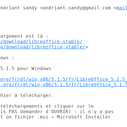
andriant sandy <andriant.sandy@gmail.com
<
mai
argement est là :

g/download/libreoffice-stable/
rg/download/libreoffice-stable/
>

ows :

5.1.5 pour Windows

.org/fr/dl/win-x86/5.1.5/fr/LibreOffice_5.1.5
e.org/fr/dl/win-x86/5.1.5/fr/LibreOffice_5.1.
hier à télécharger.

téléchargements et cliquer sur le

is PAS demander d'OUVRIR) : il n'y a pas

t un fichier .msi = MicroSoft Installer
