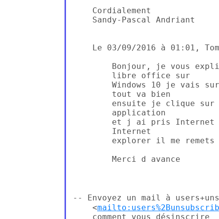
    Cordialement

    Sandy-Pascal Andriant

    Le 03/09/2016 à 01:01, Tom
        Bonjour, je vous expli
        libre office sur

        Windows 10 je vais sur
        tout va bien

        ensuite je clique sur 
        application

        et j ai pris Internet 
        Internet

        explorer il me remets 
        Merci d avance

--
Envoyez un mail à users+un
    <
mailto:users%2Bunsubscri
    comment vous désinscrire
