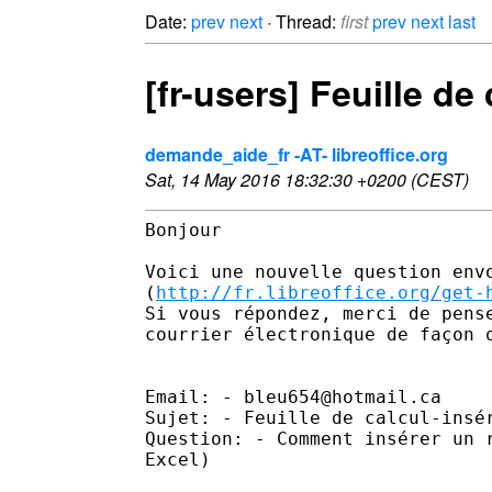
Date:
prev
next
· Thread:
first
prev
next
last
[fr-users] Feuille de
demande_aide_fr -AT- libreoffice.org
Sat, 14 May 2016 18:32:30 +0200 (CEST)
Bonjour 

Voici une nouvelle question envo
(
http://fr.libreoffice.org/get-
Si vous répondez, merci de pens
courrier électronique de façon 
Email: - bleu654@hotmail.ca 

Sujet: - Feuille de calcul-insér
Question: - Comment insérer un 
Excel) 
