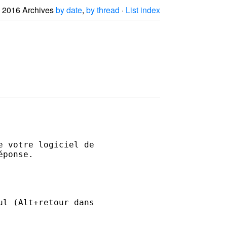
2016 Archives
by date
,
by thread
·
List index


 votre logiciel de 

ponse.

l (Alt+retour dans 
