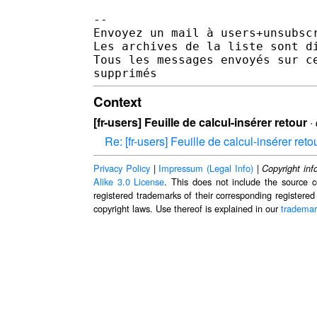
-- 

Envoyez un mail à users+unsubsc
Les archives de la liste sont d
Tous les messages envoyés sur c
Context
[fr-users] Feuille de calcul-insérer retour
·
Re: [fr-users] Feuille de calcul-insérer reto
Privacy Policy
|
Impressum (Legal Info)
|
Copyright inf
Alike 3.0 License
. This does not include the source c
registered trademarks of their corresponding registered
copyright laws. Use thereof is explained in our
trademar