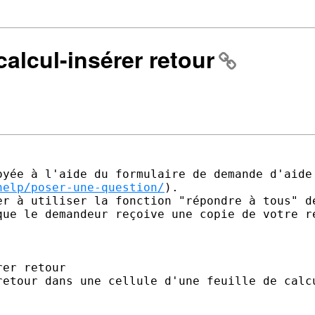
 calcul-insérer retour
yée à l'aide du formulaire de demande d'aide 
help/poser-une-question/
).

er à utiliser la fonction "répondre à tous" de
que le demandeur reçoive une copie de votre ré
er retour 

retour dans une cellule d'une feuille de calcu