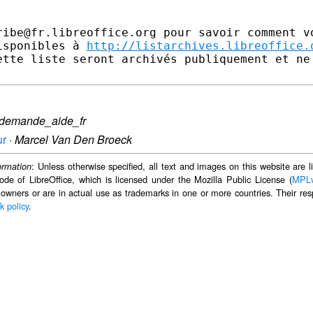
ribe@fr.libreoffice.org pour savoir comment vo
isponibles à 
http://listarchives.libreoffice.
ette liste seront archivés publiquement et ne 
demande_aide_fr
ur
·
Marcel Van Den Broeck
: Unless otherwise specified, all text and images on this website are
ormation
ode of LibreOffice, which is licensed under the Mozilla Public License (
MPL
 owners or are in actual use as trademarks in one or more countries. Their resp
k policy
.