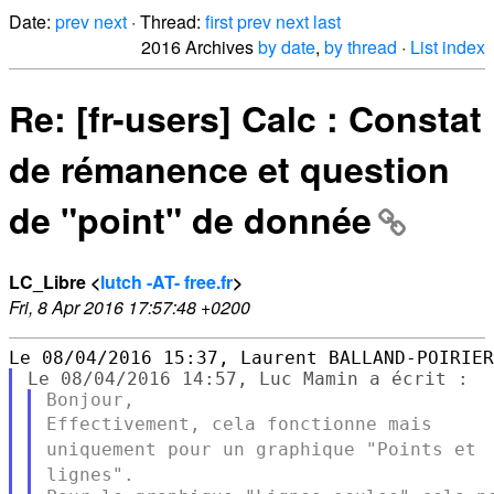
Date:
prev
next
· Thread:
first
prev
next
last
2016 Archives
by date
,
by thread
·
List index
Re: [fr-users] Calc : Constat
de rémanence et question
de "point" de donnée
LC_Libre <
lutch -AT- free.fr
>
Fri, 8 Apr 2016 17:57:48 +0200
Effectivement, cela fonctionne mais
uniquement pour un graphique
"Points et
lignes".