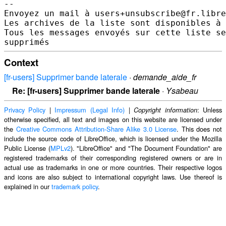
--

Envoyez un mail à users+unsubscribe@fr.libre
Les archives de la liste sont disponibles à 
Tous les messages envoyés sur cette liste se
Context
[fr-users] Supprimer bande laterale
·
demande_aide_fr
Re: [fr-users] Supprimer bande laterale
·
Ysabeau
Privacy Policy
|
Impressum (Legal Info)
|
: Unless
Copyright information
otherwise specified, all text and images on this website are licensed under
the
Creative Commons Attribution-Share Alike 3.0 License
. This does not
include the source code of LibreOffice, which is licensed under the Mozilla
Public License (
MPLv2
). "LibreOffice" and "The Document Foundation" are
registered trademarks of their corresponding registered owners or are in
actual use as trademarks in one or more countries. Their respective logos
and icons are also subject to international copyright laws. Use thereof is
explained in our
trademark policy
.