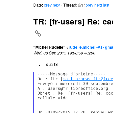
Date:
prev
next
· Thread:
first
prev
next
last
TR: [fr-users] Re: ca
"Michel Rudelle" <
rudelle.michel -AT- gm
Wed, 30 Sep 2015 19:08:59 +0200
 ... suite

-----Message d'origine-----

De : ftr [
mailto:news.ftr@fre
Envoyé : mercredi 30 septembre
À : users@fr.libreoffice.org

Objet : Re: [fr-users] Re: cac
cellule vide
