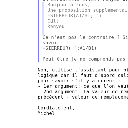
Bonjour à tous,

Une proposition supplémentai
=SIERREUR(A1/B1;"")

Cdlt

Renyeu

Ce n'est pas le contraire ? Si
savoir:

=SIERREUR("";A1/B1)

Non, utilise l'assistant pour bi
logique car il faut d'abord calc
pour savoir s'il y a erreur :

- 1er argument: ce que l'on veut
- 2nd argument: la valeur de rem
précédent - valeur de remplaceme
Cordialement,

Michel
