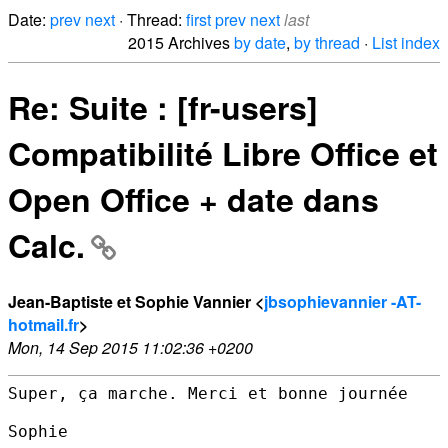
Date:
prev
next
· Thread:
first
prev
next
last
2015 Archives
by date
,
by thread
·
List index
Re: Suite : [fr-users]
Compatibilité Libre Office et
Open Office + date dans
Calc.
Jean-Baptiste et Sophie Vannier <
jbsophievannier -AT-
hotmail.fr
>
Mon, 14 Sep 2015 11:02:36 +0200
Super, ça marche. Merci et bonne journée

Sophie
