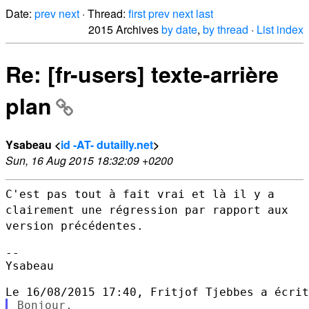
Date:
prev
next
· Thread:
first
prev
next
last
2015 Archives
by date
,
by thread
·
List index
Re: [fr-users] texte-arrière
plan
Ysabeau <
id -AT- dutailly.net
>
Sun, 16 Aug 2015 18:32:09 +0200
C'est pas tout à fait vrai et là il y a
clairement une régression par
rapport aux
version précédentes.
--

Ysabeau

Bonjour,
