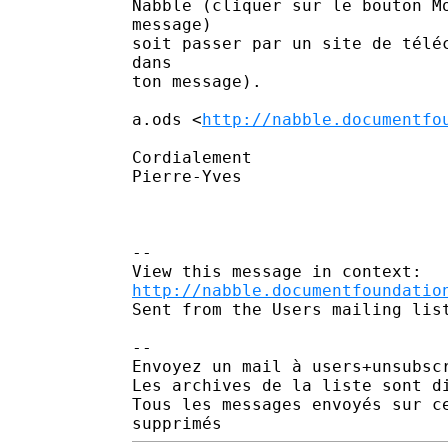
Nabble (cliquer sur le bouton Mo
message) 

soit passer par un site de téléc
dans

ton message).

a.ods <
http://nabble.documentfo
Cordialement

Pierre-Yves

--

http://nabble.documentfoundatio
Sent from the Users mailing list
-- 

Envoyez un mail à users+unsubsc
Les archives de la liste sont d
Tous les messages envoyés sur c