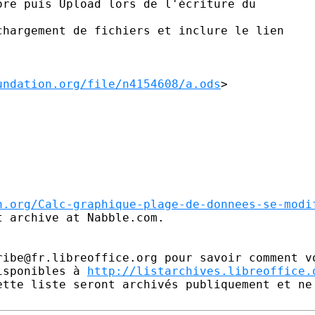
re puis Upload lors de l'écriture du

hargement de fichiers et inclure le lien

undation.org/file/n4154608/a.ods
>  

n.org/Calc-graphique-plage-de-donnees-se-modi
 archive at Nabble.com.

ribe@fr.libreoffice.org pour savoir comment vo
isponibles à 
http://listarchives.libreoffice.
ette liste seront archivés publiquement et ne 