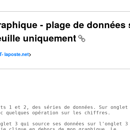
graphique - plage de données
euille uniquement
- laposte.net
>
ts 1 et 2, des séries de données. Sur onglet

c quelques opération sur les chiffres.

glet 3 qui source ses données sur l'onglet 3

je clique en dehors de mon graphique. Le
