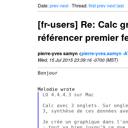
Date:
prev
next
· Thread:
first
prev
next
last
[fr-users] Re: Calc 
référencer premier f
pierre-yves samyn <
pierre-yves.samyn -AT
Wed, 15 Jul 2015 23:39:16 -0700 (MST)
Bonjour

LO 4.4.4.3 sur Mac

Calc avec 3 onglets. Sur ongle
3, synthèse de ces données ave
Je crée un graphique dans l'on
; tout va bien jusqu’à ce que 