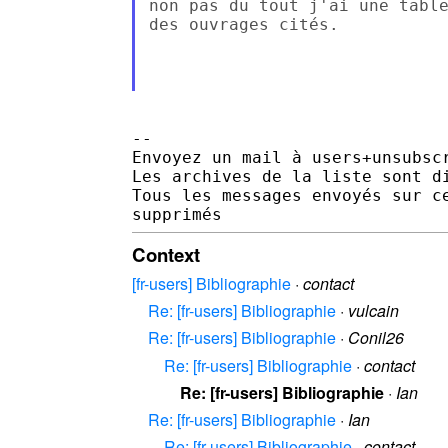
non pas du tout j'ai une table
des ouvrages cités.

--

Envoyez un mail à users+unsubsc
Les archives de la liste sont d
Tous les messages envoyés sur c
Context
[fr-users] Bibliographie
·
contact
Re: [fr-users] Bibliographie
·
vulcain
Re: [fr-users] Bibliographie
·
Conil26
Re: [fr-users] Bibliographie
·
contact
Re: [fr-users] Bibliographie
·
Ian
Re: [fr-users] Bibliographie
·
Ian
Re: [fr-users] Bibliographie
·
contact