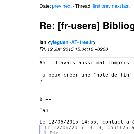
Date:
prev
next
· Thread:
first
prev
next
last
Re: [fr-users] Biblio
Ian <
yleguen -AT- free.fr
>
Fri, 12 Jun 2015 15:04:10 +0200
Ah ! J'avais aussi mal compris .
Tu peux créer une "note de fin"
?
à ++

Ian.

Bjr,
