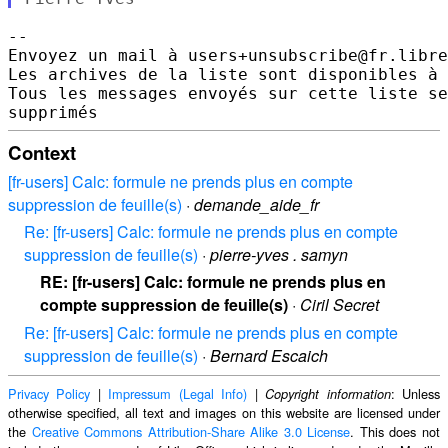
-- 

Envoyez un mail à users+unsubscribe@fr.libre
Les archives de la liste sont disponibles à 
Tous les messages envoyés sur cette liste se
Context
[fr-users] Calc: formule ne prends plus en compte
suppression de feuille(s)
·
demande_aide_fr
Re: [fr-users] Calc: formule ne prends plus en compte
suppression de feuille(s)
·
pierre-yves . samyn
RE: [fr-users] Calc: formule ne prends plus en
compte suppression de feuille(s)
·
Ciril Secret
Re: [fr-users] Calc: formule ne prends plus en compte
suppression de feuille(s)
·
Bernard Escaich
Privacy Policy
|
Impressum (Legal Info)
|
: Unless
Copyright information
otherwise specified, all text and images on this website are licensed under
the
Creative Commons Attribution-Share Alike 3.0 License
. This does not