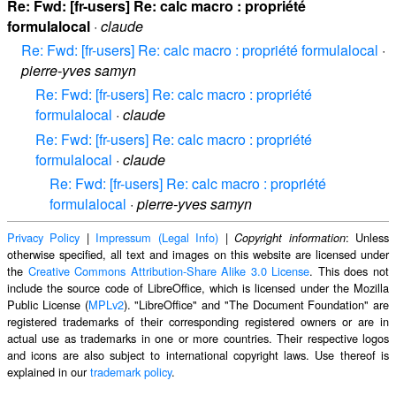
Re: Fwd: [fr-users] Re: calc macro : propriété
formulalocal
·
claude
Re: Fwd: [fr-users] Re: calc macro : propriété formulalocal
·
pierre-yves samyn
Re: Fwd: [fr-users] Re: calc macro : propriété
formulalocal
·
claude
Re: Fwd: [fr-users] Re: calc macro : propriété
formulalocal
·
claude
Re: Fwd: [fr-users] Re: calc macro : propriété
formulalocal
·
pierre-yves samyn
Privacy Policy
|
Impressum (Legal Info)
|
: Unless
Copyright information
otherwise specified, all text and images on this website are licensed under
the
Creative Commons Attribution-Share Alike 3.0 License
. This does not
include the source code of LibreOffice, which is licensed under the Mozilla
Public License (
MPLv2
). "LibreOffice" and "The Document Foundation" are
registered trademarks of their corresponding registered owners or are in
actual use as trademarks in one or more countries. Their respective logos
and icons are also subject to international copyright laws. Use thereof is
explained in our
trademark policy
.