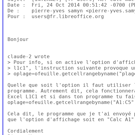
Date :  Fri, 24 Oct 2014 00:51:42 -0700 (PD
De :    pierre-yves samyn <pierre-yves.samy
Pour :  users@fr.libreoffice.org

Bonjour

claude-2 wrote

> Pour info, si on active l'option d'affic
> l1c1", l'instruction suivante provoque un
> oplage=ofeuille.getcellrangebyname("plage
Quelle que soit l'option il faut utiliser 
programme. Autrement dit, cela fonctionner
Excel L1C1 et si dans ton programme tu fais
oplage=ofeuille.getcellrangebyname("A1:C5")
Cela dit, le programme que je t'ai envoyé 
que l'option d'affichage soit en "Calc A1".
Cordialement
