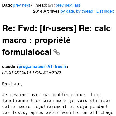
Date:
prev
next
· Thread:
first
prev
next
last
2014 Archives
by date
,
by thread
·
List index
Re: Fwd: [fr-users] Re: calc
macro : propriété
formulalocal
claude <
prog.amateur -AT- free.fr
>
Fri, 31 Oct 2014 17:43:21 +0100
Bonjour,

Je reviens avec ma problématique. Tout
fonctionne très bien mais je vais
utiliser
cette macro régulièrement et déjà pendant
les tests, après
avoir vérifié en affichage