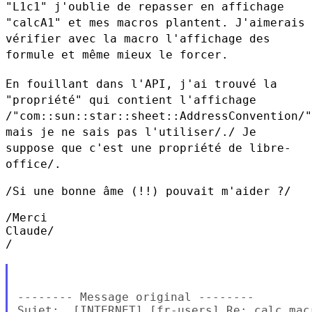
"L1c1" j'oublie de repasser en affichage
"calcA1" et mes macros plantent. J'aimerais
vérifier avec la macro
l'affichage des
formule et même mieux le forcer.
En fouillant dans l'API, j'ai trouvé la
"propriété" qui contient
l'affichage
/"com::sun::star::sheet::AddressConvention/"
mais je ne sais
pas l'utiliser/./ Je
suppose que c'est une propriété de libre-
office/.
/Si une bonne âme (!!) pouvait m'aider ?/

/Merci

Claude/

/

-------- Message original --------

Sujet:  [INTERNET] [fr-users] Re: calc mac