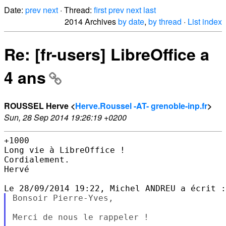
Date:
prev
next
· Thread:
first
prev
next
last
2014 Archives
by date
,
by thread
·
List index
Re: [fr-users] LibreOffice a
4 ans
ROUSSEL Herve <
Herve.Roussel -AT- grenoble-inp.fr
>
Sun, 28 Sep 2014 19:26:19 +0200
+1000

Long vie à LibreOffice !

Cordialement.

Hervé

Bonsoir Pierre-Yves,

Merci de nous le rappeler !
