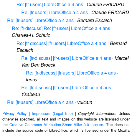
Re: [fr-users] LibreOffice a 4 ans
·
Claude FRICARD
Re: [fr-users] LibreOffice a 4 ans
·
Claude FRICARD
Re: [fr-users] LibreOffice a 4 ans
·
Bernard Escaich
Re: [fr-discuss] Re: [fr-users] LibreOffice a 4 ans
·
Charles-H. Schulz
Re: [fr-discuss] [fr-users] LibreOffice a 4 ans
·
Bernard
Escaich
Re: [fr-discuss] [fr-users] LibreOffice a 4 ans
·
Marcel
Van Den Broeck
Re: [fr-discuss] [fr-users] LibreOffice a 4 ans
·
lenny
Re: [fr-discuss] [fr-users] LibreOffice a 4 ans
·
Ysabeau
Re: [fr-users] LibreOffice a 4 ans
·
vulcain
Privacy Policy
|
Impressum (Legal Info)
|
: Unless
Copyright information
otherwise specified, all text and images on this website are licensed under
the
Creative Commons Attribution-Share Alike 3.0 License
. This does not
include the source code of LibreOffice, which is licensed under the Mozilla