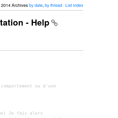
2014 Archives
by date
,
by thread
·
List index
tation - Help
 comportement ou d'une
ge)
Je fais alors