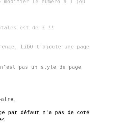
e modifier le numéro à 1 (ou
otales est de 3 !!
rence, LibO t'ajoute une page
n'est pas un style de page
paire.
ge par défaut n'a pas de coté
as