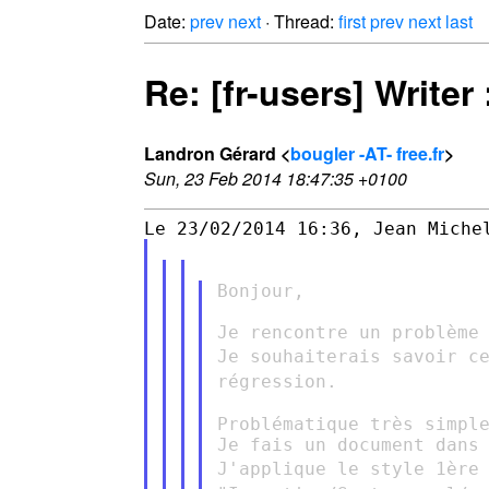
Date:
prev
next
· Thread:
first
prev
next
last
Re: [fr-users] Writer
Landron Gérard <
bougler -AT- free.fr
>
Sun, 23 Feb 2014 18:47:35 +0100
Bonjour,

Je souhaiterais savoir c
régression.
Problématique très simple
J'applique le style 1ère