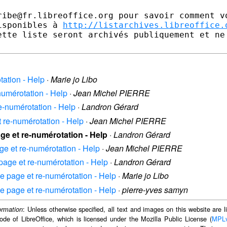
ribe@fr.libreoffice.org pour savoir comment vo
isponibles à 
http://listarchives.libreoffice.
ette liste seront archivés publiquement et ne 
otation - Help
·
Marie jo Libo
-numérotation - Help
·
Jean Michel PIERRE
 re-numérotation - Help
·
Landron Gérard
et re-numérotation - Help
·
Jean Michel PIERRE
page et re-numérotation - Help
·
Landron Gérard
page et re-numérotation - Help
·
Jean Michel PIERRE
e page et re-numérotation - Help
·
Landron Gérard
 de page et re-numérotation - Help
·
Marie jo Libo
 de page et re-numérotation - Help
·
pierre-yves samyn
: Unless otherwise specified, all text and images on this website are
ormation
ode of LibreOffice, which is licensed under the Mozilla Public License (
MPL