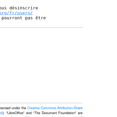
us désinscrire

org/fr/users/
pourront pas être 

 licensed under the
Creative Commons Attribution-Share
v2
). "LibreOffice" and "The Document Foundation" are