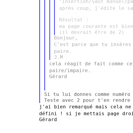
"Insertion/Saut manuel/p
après coup, j'édite le s
ma page courante est bie
C'est parce que tu insères
paire.
cela réagit de fait comme c
paire/impaire.
Gérard

Si tu lui donnes comme numéro
j'ai bien remarqué mais cela ne
défini ! si je mettais page dr
Gérard
