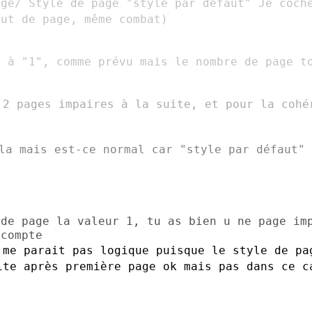
age/ Style de page "style par
défaut"
Je coch
aut de
page, même combat)
n à "1", comme prévu mais le nombre de page
t
 2 pages impaires à la suite, et pour la
cohé
ela mais est-ce normal car "style par
défaut" 
 de page la valeur 1, tu as bien u ne
page im
 me parait pas logique puisque le style
de pa
oite
après première page ok mais pas dans ce c