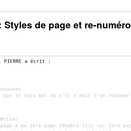
 : Styles de page et re-numéro
e que je fais mal ou s'il s'agit d'un
nouveau


 page à ma 1ère page (double clic sur 1ère
pa