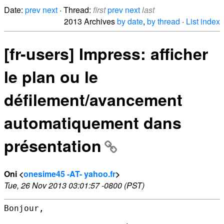
Date:
prev
next
· Thread:
first
prev
next
last
2013 Archives
by date
,
by thread
·
List index
[fr-users] Impress: afficher
le plan ou le
défilement/avancement
automatiquement dans
présentation
Oni <
onesime45 -AT- yahoo.fr
>
Tue, 26 Nov 2013 03:01:57 -0800 (PST)
Bonjour,
