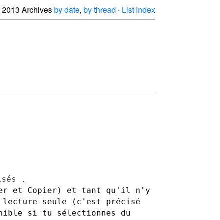
2013 Archives
by date
,
by thread
·
List index
isés .
er et Copier) et tant qu'il n'y
n lecture seule (c'est
précisé
nible si tu sélectionnes du