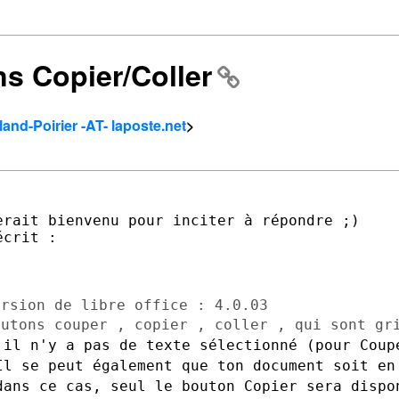
ns Copier/Coller
land-Poirier -AT- laposte.net
>
rait bienvenu pour inciter à répondre ;)

outons couper , copier , coller , qui
sont gr
'il n'y a pas de texte sélectionné (pour
Coup
Il se peut également que ton document soit e
dans ce cas, seul le bouton
Copier sera dispo