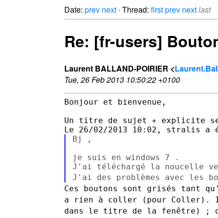
Date:
prev
next
· Thread:
first
prev
next
last
Re: [fr-users] Bouto
Laurent BALLAND-POIRIER <
Laurent.Bal
Tue, 26 Feb 2013 10:50:22 +0100
Bonjour et bienvenue,

Un titre de sujet + explicite se
Bj ,

je suis en windows 7 .

J'ai des problèmes avec les b
Ces boutons sont grisés tant qu
a rien à coller (pour Coller).
dans le titre de la fenêtre) ; 