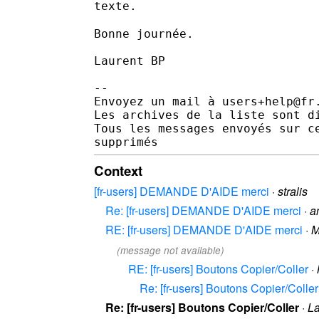
texte.
Bonne journée.

Laurent BP

--

Envoyez un mail à users+help@fr
Les archives de la liste sont d
Tous les messages envoyés sur c
Context
[fr-users] DEMANDE D'AIDE merci
·
stralis
Re: [fr-users] DEMANDE D'AIDE merci
·
a
RE: [fr-users] DEMANDE D'AIDE merci
·
M
(message not available)
RE: [fr-users] Boutons Copier/Coller
·
Re: [fr-users] Boutons Copier/Coller
Re: [fr-users] Boutons Copier/Coller
·
L