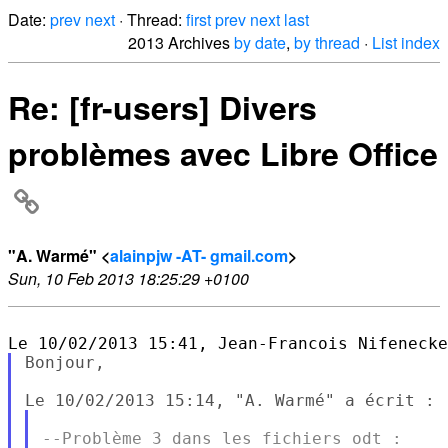
Date:
prev
next
· Thread:
first
prev
next
last
2013 Archives
by date
,
by thread
·
List index
Re: [fr-users] Divers
problèmes avec Libre Office
"A. Warmé" <
alainpjw -AT- gmail.com
>
Sun, 10 Feb 2013 18:25:29 +0100
Bonjour,

--Problème 3 dans les fichiers odt :
