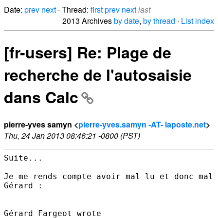
Date:
prev
next
· Thread:
first
prev
next
last
2013 Archives
by date
,
by thread
·
List index
[fr-users] Re: Plage de
recherche de l'autosaisie
dans Calc
pierre-yves samyn <
pierre-yves.samyn -AT- laposte.net
>
Thu, 24 Jan 2013 08:46:21 -0800 (PST)
Suite...

Je me rends compte avoir mal lu et donc mal 
Gérard :
