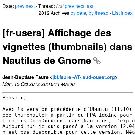
Date:
prev
next
· Thread:
first
prev
next
last
2012 Archives
by date
,
by thread
·
List index
[fr-users] Affichage des
vignettes (thumbnails) dans
Nautilus de Gnome
Jean-Baptiste Faure <
jbf.faure -AT- sud-ouest.org
>
Mon, 15 Oct 2012 20:16:11 +0200
Bonsoir,

Avec la version précédente d'Ubuntu (11.10) 
ooo-thumbnailer à partir du PPA idoine pour 
fichiers OpenDocument dans Nautilus, l'explo
Aujourd'hui je suis passé à la version 12.04
n'est pas disponible pour cette version. Néa