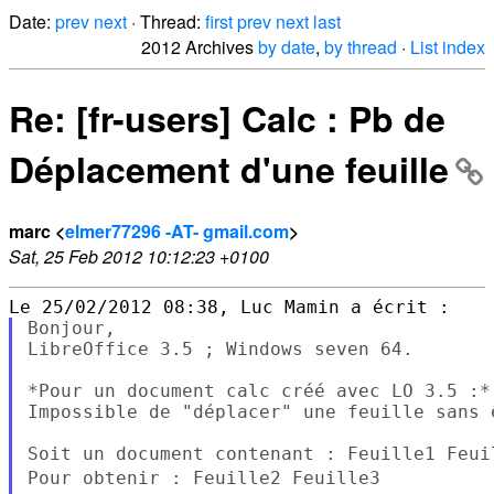
Date:
prev
next
· Thread:
first
prev
next
last
2012 Archives
by date
,
by thread
·
List index
Re: [fr-users] Calc : Pb de
Déplacement d'une feuille
marc <
elmer77296 -AT- gmail.com
>
Sat, 25 Feb 2012 10:12:23 +0100
Bonjour,

LibreOffice 3.5 ; Windows seven 64.

*Pour un document calc créé avec LO 3.5 :*

Impossible de "déplacer" une feuille sans 
Pour obtenir : Feuille2 Feuille3