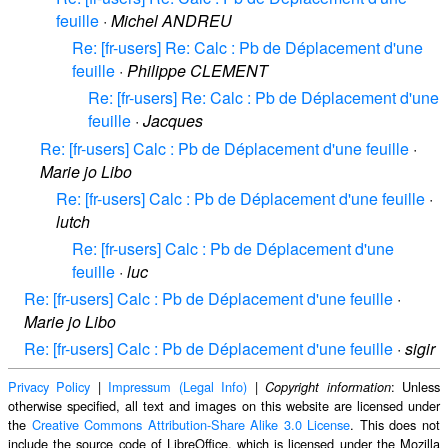
feuille
·
Michel ANDREU
Re: [fr-users] Re: Calc : Pb de Déplacement d'une
feuille
·
Philippe CLEMENT
Re: [fr-users] Re: Calc : Pb de Déplacement d'une
feuille
·
Jacques
Re: [fr-users] Calc : Pb de Déplacement d'une feuille
·
Marie jo Libo
Re: [fr-users] Calc : Pb de Déplacement d'une feuille
·
lutch
Re: [fr-users] Calc : Pb de Déplacement d'une
feuille
·
luc
Re: [fr-users] Calc : Pb de Déplacement d'une feuille
·
Marie jo Libo
Re: [fr-users] Calc : Pb de Déplacement d'une feuille
·
sigir
Privacy Policy
|
Impressum (Legal Info)
|
: Unless
Copyright information
otherwise specified, all text and images on this website are licensed under
the
Creative Commons Attribution-Share Alike 3.0 License
. This does not
include the source code of LibreOffice, which is licensed under the Mozilla