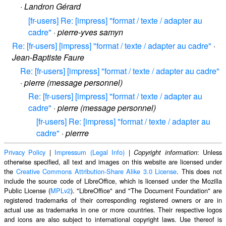
·
Landron Gérard
[fr-users] Re: [impress] "format / texte / adapter au
cadre"
·
pierre-yves samyn
Re: [fr-users] [impress] "format / texte / adapter au cadre"
·
Jean-Baptiste Faure
Re: [fr-users] [impress] "format / texte / adapter au cadre"
·
pierre (message personnel)
Re: [fr-users] [impress] "format / texte / adapter au
cadre"
·
pierre (message personnel)
[fr-users] Re: [impress] "format / texte / adapter au
cadre"
·
pierrre
Privacy Policy
|
Impressum (Legal Info)
|
: Unless
Copyright information
otherwise specified, all text and images on this website are licensed under
the
Creative Commons Attribution-Share Alike 3.0 License
. This does not
include the source code of LibreOffice, which is licensed under the Mozilla
Public License (
MPLv2
). "LibreOffice" and "The Document Foundation" are
registered trademarks of their corresponding registered owners or are in
actual use as trademarks in one or more countries. Their respective logos
and icons are also subject to international copyright laws. Use thereof is