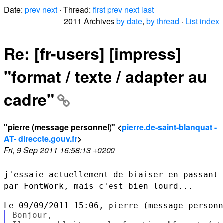
Date:
prev
next
· Thread:
first
prev
next
last
2011 Archives
by date
,
by thread
·
List index
Re: [fr-users] [impress]
"format / texte / adapter au
cadre"
"pierre (message personnel)" <
pierre.de-saint-blanquat -
AT- direccte.gouv.fr
>
Fri, 9 Sep 2011 16:58:13 +0200
j'essaie actuellement de biaiser en passant
par FontWork, mais c'est
bien lourd...
Bonjour,
