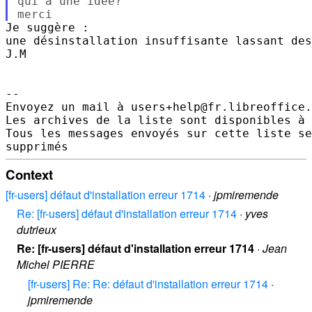
qui a une idée?

Je suggère :

une désinstallation insuffisante lassant des
J.M

--

Envoyez un mail à users+help@fr.libreoffice.
Les archives de la liste sont disponibles à 
Tous les messages envoyés sur cette liste se
Context
[fr-users] défaut d'installation erreur 1714
·
jpmiremende
Re: [fr-users] défaut d'installation erreur 1714
·
yves
dutrieux
Re: [fr-users] défaut d'installation erreur 1714
·
Jean
Michel PIERRE
[fr-users] Re: Re: défaut d'installation erreur 1714
·
jpmiremende