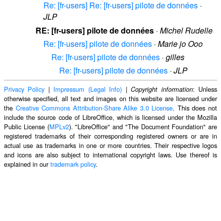
Re: [fr-users] Re: [fr-users] pilote de données
·
JLP
RE: [fr-users] pilote de données
·
Michel Rudelle
Re: [fr-users] pilote de données
·
Marie jo Ooo
Re: [fr-users] pilote de données
·
gilles
Re: [fr-users] pilote de données
·
JLP
Privacy Policy
|
Impressum (Legal Info)
|
: Unless
Copyright information
otherwise specified, all text and images on this website are licensed under
the
Creative Commons Attribution-Share Alike 3.0 License
. This does not
include the source code of LibreOffice, which is licensed under the Mozilla
Public License (
MPLv2
). "LibreOffice" and "The Document Foundation" are
registered trademarks of their corresponding registered owners or are in
actual use as trademarks in one or more countries. Their respective logos
and icons are also subject to international copyright laws. Use thereof is
explained in our
trademark policy
.