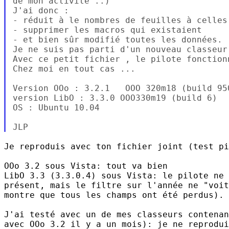
de mon activité ..)

J'ai donc :

- réduit à le nombres de feuilles à celles 
- supprimer les macros qui existaient

- et bien sûr modifié toutes les données.

Je ne suis pas parti d'un nouveau classeur
Avec ce petit fichier , le pilote fonction
Chez moi en tout cas ...

Version OOo : 3.2.1   OOO 320m18 (build 950
version LibO : 3.3.0 OOO330m19 (build 6)

OS : Ubuntu 10.04

Je reproduis avec ton fichier joint (test pi
OOo 3.2 sous Vista: tout va bien

LibO 3.3 (3.3.0.4) sous Vista: le pilote ne 
présent, mais le filtre sur l'année ne "voit
montre que tous les champs ont été perdus).

J'ai testé avec un de mes classeurs contenan
avec OOo 3.2 il y a un mois): je ne reprodui