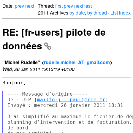
Date:
prev
next
· Thread:
first
prev
next
last
2011 Archives
by date
,
by thread
·
List index
RE: [fr-users] pilote de
données
"Michel Rudelle" <
rudelle.michel -AT- gmail.com
>
Wed, 26 Jan 2011 19:13:19 +0100
Bonjour,

-----Message d'origine-----

De : JLP [
mailto:j.l.paul@free.fr
]

Envoyé : mercredi 26 janvier 2011 18:31

J'ai simplifié au maximum le fichier de dé
planning d'intervention et de facturation.
de bord
