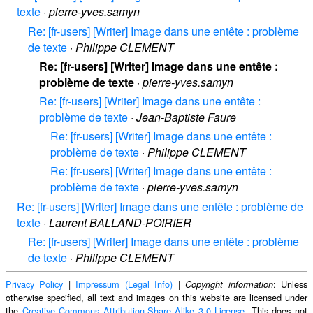
texte
·
pierre-yves.samyn
Re: [fr-users] [Writer] Image dans une entête : problème
de texte
·
Philippe CLEMENT
Re: [fr-users] [Writer] Image dans une entête :
problème de texte
·
pierre-yves.samyn
Re: [fr-users] [Writer] Image dans une entête :
problème de texte
·
Jean-Baptiste Faure
Re: [fr-users] [Writer] Image dans une entête :
problème de texte
·
Philippe CLEMENT
Re: [fr-users] [Writer] Image dans une entête :
problème de texte
·
pierre-yves.samyn
Re: [fr-users] [Writer] Image dans une entête : problème de
texte
·
Laurent BALLAND-POIRIER
Re: [fr-users] [Writer] Image dans une entête : problème
de texte
·
Philippe CLEMENT
Privacy Policy
|
Impressum (Legal Info)
|
: Unless
Copyright information
otherwise specified, all text and images on this website are licensed under
the
Creative Commons Attribution-Share Alike 3.0 License
. This does not