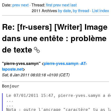
Date:
prev
next
· Thread:
first
prev
next
last
2011 Archives
by date
,
by thread
·
List index
Re: [fr-users] [Writer] Image
dans une entête : problème
de texte
"pierre-yves.samyn" <
pierre-yves.samyn -AT-
laposte.net
>
Sat, 8 Jan 2011 08:03:18 +0100 (CET)
Bonjour

Le 07/01/2011 15:47, pierre-yves.samyn a éc
...

...

Nota : outre l'ancrage "caractère" tu as l