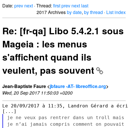
Date:
prev
next
· Thread:
first
prev
next
last
2017 Archives
by date
,
by thread
·
List index
Re: [fr-qa] Libo 5.4.2.1 sous
Mageia : les menus
s'affichent quand ils
veulent, pas souvent
Jean-Baptiste Faure <
jbfaure -AT- libreoffice.org
>
Wed, 20 Sep 2017 11:50:03 +0200
Le 20/09/2017 à 11:35, Landron Gérard a écri
je ne veux pas rentrer dans un troll mais
je n’ai jamais compris comment
on pouvait