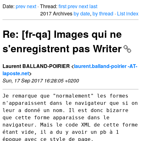
Date:
prev
next
· Thread:
first
prev
next
last
2017 Archives
by date
,
by thread
·
List index
Re: [fr-qa] Images qui ne
s'enregistrent pas Writer
Laurent BALLAND-POIRIER <
laurent.balland-poirier -AT-
laposte.net
>
Sun, 17 Sep 2017 16:28:05 +0200
Je remarque que "normalement" les formes
n'apparaissent dans le
navigateur que si on
leur a donné un nom. Il est donc bizarre
que cette
forme apparaisse dans le
navigateur. Mais le code XML de cette forme
étant vide, il a du y avoir un pb à 1
époque avec ce style de page.