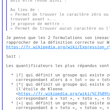
avis être revue ainsi :

Au lieu de :

« Permet de trouver le caractère zéro ou 
trouvant avant »...

je propose de mettre :

Je pense que les 2 formulations son inexac
https://fr.wikipedia.org/wiki/Expression_r
Soit :

Les quantificateurs les plus répandus sont 
  * |?| qui définit un groupe qui existe z
    correspondant alors à « tot » ou « tot
  * |*| qui définit un groupe qui existe z
    (l'étoile de Kleene

    <
https://fr.wikipedia.org/wiki/%C3%89t
    correspondant à « tot », « toto », « t
  * |+| qui définit un groupe qui existe u
    correspondant à « toto », « totoo », «