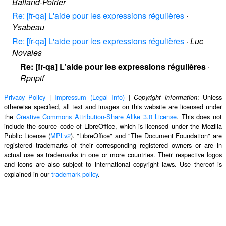
Balland-Poirier
Re: [fr-qa] L'aide pour les expressions régulières
·
Ysabeau
Re: [fr-qa] L'aide pour les expressions régulières
·
Luc
Novales
Re: [fr-qa] L'aide pour les expressions régulières
·
Rpnpif
Privacy Policy
|
Impressum (Legal Info)
|
: Unless
Copyright information
otherwise specified, all text and images on this website are licensed under
the
Creative Commons Attribution-Share Alike 3.0 License
. This does not
include the source code of LibreOffice, which is licensed under the Mozilla
Public License (
MPLv2
). "LibreOffice" and "The Document Foundation" are
registered trademarks of their corresponding registered owners or are in
actual use as trademarks in one or more countries. Their respective logos
and icons are also subject to international copyright laws. Use thereof is
explained in our
trademark policy
.