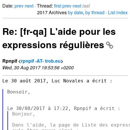
Date:
prev
next
· Thread:
first
prev
next
last
2017 Archives
by date
,
by thread
·
List index
Re: [fr-qa] L'aide pour les
expressions régulières
Rpnpif <
rpnpif -AT- trob.eu
>
Wed, 30 Aug 2017 19:53:56 +0200
Le 30 août 2017, Luc Novales a écrit :

Bonsoir,

Bonjour,

Dans l'aide, la page de Liste des express