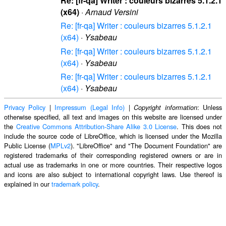
Re: [fr-qa] Writer : couleurs bizarres 5.1.2.1
(x64)
·
Arnaud Versini
Re: [fr-qa] Writer : couleurs bizarres 5.1.2.1
(x64)
·
Ysabeau
Re: [fr-qa] Writer : couleurs bizarres 5.1.2.1
(x64)
·
Ysabeau
Re: [fr-qa] Writer : couleurs bizarres 5.1.2.1
(x64)
·
Ysabeau
Privacy Policy
|
Impressum (Legal Info)
|
: Unless
Copyright information
otherwise specified, all text and images on this website are licensed under
the
Creative Commons Attribution-Share Alike 3.0 License
. This does not
include the source code of LibreOffice, which is licensed under the Mozilla
Public License (
MPLv2
). "LibreOffice" and "The Document Foundation" are
registered trademarks of their corresponding registered owners or are in
actual use as trademarks in one or more countries. Their respective logos
and icons are also subject to international copyright laws. Use thereof is
explained in our
trademark policy
.