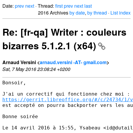
Date:
prev
next
· Thread:
first
prev
next
last
2016 Archives
by date
,
by thread
·
List index
Re: [fr-qa] Writer : couleurs
bizarres 5.1.2.1 (x64)
Arnaud Versini <
arnaud.versini -AT- gmail.com
>
Sat, 7 May 2016 23:08:24 +0200
Bonsoir,

https://gerrit.libreoffice.org/#/c/24734/1/v
est accepté on pourra backporter vers les au
Bonne soirée

Le 14 avril 2016 à 15:55, Ysabeau <id@dutail