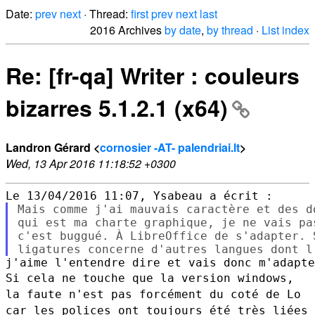
Date:
prev
next
· Thread:
first
prev
next
last
2016 Archives
by date
,
by thread
·
List index
Re: [fr-qa] Writer : couleurs
bizarres 5.1.2.1 (x64)
Landron Gérard <
cornosier -AT- palendriai.lt
>
Wed, 13 Apr 2016 11:18:52 +0300
Mais comme j'ai mauvais caractère et des d
qui est ma charte graphique, je ne vais pa
c'est buggué. À LibreOffice de s'adapter. 
Si cela ne touche que la version windows,
la faute n'est pas forcément
du coté de Lo
car les polices ont toujours été très liées