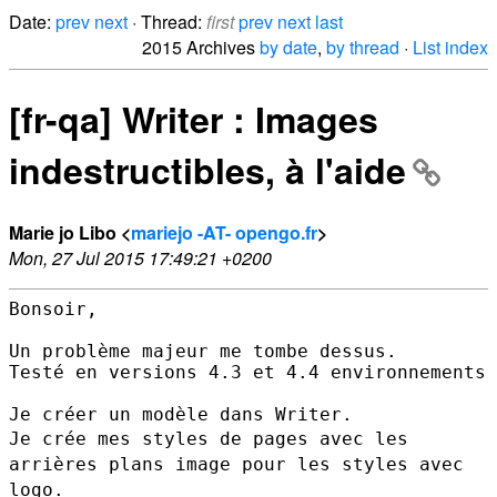
Date:
prev
next
· Thread:
first
prev
next
last
2015 Archives
by date
,
by thread
·
List index
[fr-qa] Writer : Images
indestructibles, à l'aide
Marie jo Libo <
mariejo -AT- opengo.fr
>
Mon, 27 Jul 2015 17:49:21 +0200
Bonsoir,

Un problème majeur me tombe dessus.

Testé en versions 4.3 et 4.4 environnements 
Je crée mes styles de pages avec les
arrières plans image pour les
styles avec
logo.