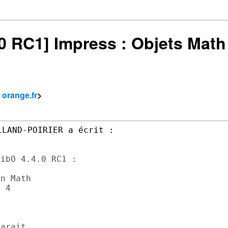
4.0 RC1] Impress : Objets Mat
 orange.fr
>
ibO 4.4.0 RC1 :

n Math

 4

arait.
