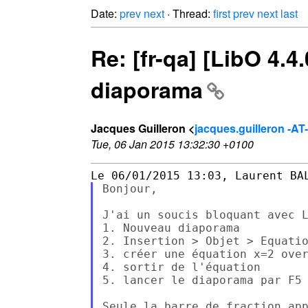
Date:
prev
next
· Thread:
first
prev
next
last
Re: [fr-qa] [LibO 4.
diaporama
Jacques Guilleron <
jacques.guilleron -AT-
Tue, 06 Jan 2015 13:32:30 +0100
Bonjour,

J'ai un soucis bloquant avec L
1. Nouveau diaporama

2. Insertion > Objet > Equatio
3. créer une équation x=2 over
4. sortir de l'équation

5. lancer le diaporama par F5

Seule la barre de fraction app