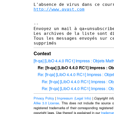
http://www.avast.com
--

Envoyez un mail à qa+unsubscrib
Les archives de la liste sont d
Tous les messages envoyés sur c
Context
[fr-qa] [LibO 4.4.0 RC1] Impress : Objets M
Re: [fr-qa] [LibO 4.4.0 RC1] Impress : 
Re: [fr-qa] [LibO 4.4.0 RC1] Impress : Ob
Re: [fr-qa] [LibO 4.4.0 RC1] Impress : 
Re: [fr-qa] [LibO 4.4.0 RC1] Impress : 
Privacy Policy
|
Impressum (Legal Info)
|
Copyright inf
Alike 3.0 License
. This does not include the source c
registered trademarks of their corresponding registered
copyright laws. Use thereof is explained in our
trademar