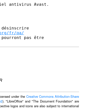
désinscrire

org/fr/qa/
pourront pas être 

ER
 licensed under the
Creative Commons Attribution-Share
v2
). "LibreOffice" and "The Document Foundation" are
ective logos and icons are also subject to international