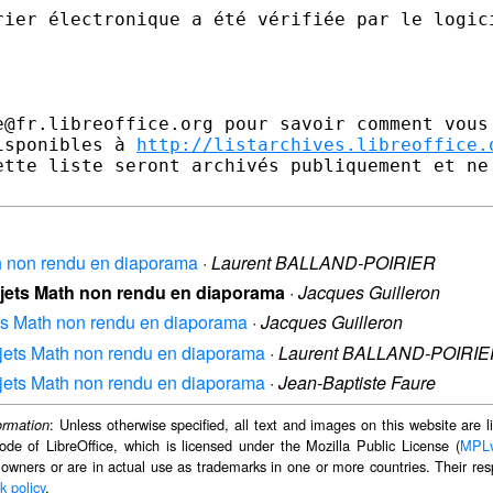
e@fr.libreoffice.org pour savoir comment vous 
isponibles à 
http://listarchives.libreoffice.
ette liste seront archivés publiquement et ne 
ath non rendu en diaporama
·
Laurent BALLAND-POIRIER
Objets Math non rendu en diaporama
·
Jacques Guilleron
jets Math non rendu en diaporama
·
Jacques Guilleron
Objets Math non rendu en diaporama
·
Laurent BALLAND-POIRI
Objets Math non rendu en diaporama
·
Jean-Baptiste Faure
: Unless otherwise specified, all text and images on this website are
ormation
ode of LibreOffice, which is licensed under the Mozilla Public License (
MPL
 owners or are in actual use as trademarks in one or more countries. Their resp
k policy
.